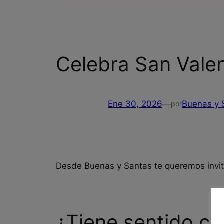
Celebra San Valen
Ene 30, 2026
—
Buenas y 
por
Desde Buenas y Santas te queremos invita
¿Tiene sentido ce