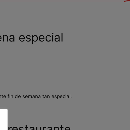
ena especial
te fin de semana tan especial.
n restaurante