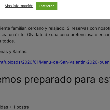
Más información
Entendido
nte familiar, cercano y relajado. Si reservas con nosot
 sea un éxito. Olvídate de una cena pretenciosa o enc
a todos.
nas y Santas:
nt/uploads/2026/01/Menu-de-San-Valentin-2026-buen
mos preparado para est
das + 1 postre