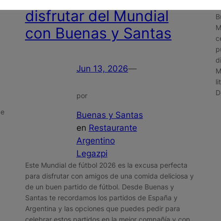
disfrutar del Mundial
B
M
con Buenas y Santas
c
p
d
Jun 13, 2026
—
M
l
D
por
de
Buenas y Santas
en
Restaurante
Argentino
Legazpi
Este Mundial de fútbol 2026 es la excusa perfecta
para disfrutar con amigos de una comida deliciosa y
de un buen partido de fútbol. Desde Buenas y
Santas te recordamos los partidos de España y
Argentina y las opciones que puedes pedir para
celebrar estos partidos en la mejor compañía y con