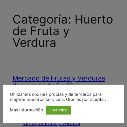
Categoría:
Huerto
de Fruta y
Verdura
Mercado de Frutas y Verduras
(los jueves de 5 a 8)
Utilizamos cookies propias y de terceros para
mejorar nuestros servicios. Gracias por aceptar.
Feb 26, 2026
—
Buenas y Santas
por
Más información
Entendido
en
Huerto de Fruta y Verdura
, 
Venta de Fruta y Verdura