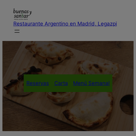
Saltar
al
contenido
Restaurante Argentino en Madrid, Legazpi
Reservas
Carta
Menú Semanal